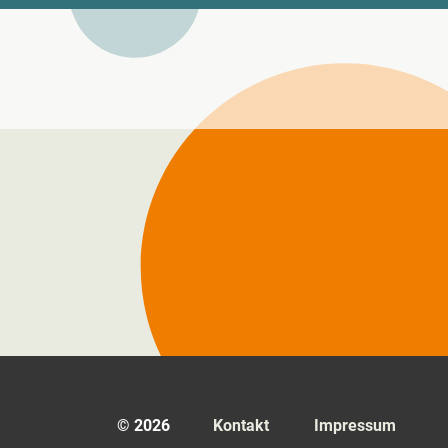
© 2026
Kontakt
Impressum