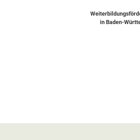
ation
Weiterbildungsförd
in Baden-Württ