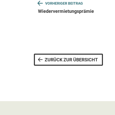
Beitragsnavig
VORHERIGER BEITRAG
Wiedervermietungsprämie
ZURÜCK ZUR ÜBERSICHT