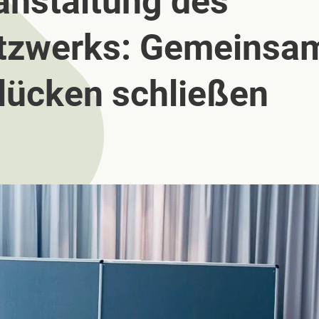
anstaltung des
tzwerks: Gemeinsa
slücken schließen