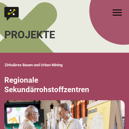
Zum Inhalt springen
Zur Startseite
Hauptm
PROJEKTE
Zirkuläres Bauen und Urban Mining
Regionale
Sekundärrohstoffzentren