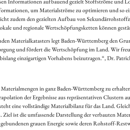
esen Informationen aufbauend gezielt Stoffströme und L
nformationen, um Materialströme zu optimieren und so ei
glicht zudem den gezielten Aufbau von Sekundärrohstof
okale und regionale Wertschöpfungsketten können gestä
den Materialkatasters legt Baden-Württemberg den Grund
sorgung und fördert die Wertschöpfung im Land. Wir freu
 bislang einzigartigen Vorhabens beizutragen.“, Dr. Pat
 Materialmengen in ganz Baden-Württemberg zu erhalten
olation der Ergebnisse aus repräsentativen Clustern au
eht eine vollständige Materialbilanz für das Land. Glei
Ziel ist die umfassende Darstellung der verbauten Mater
 gebundenen grauen Energie sowie deren Rohstoff-Restw