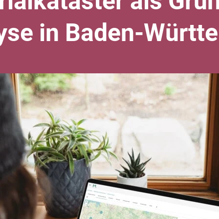
alkataster als Grun
yse in Baden-Württ