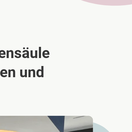
ensäule
uen und