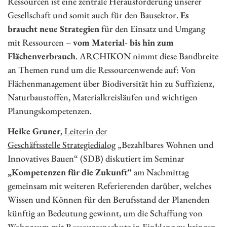
Ressourcen ist eine zentrale Herausforderung unserer
Gesellschaft und somit auch für den Bausektor.
Es
braucht neue Strategien
für den Einsatz und Umgang
mit Ressourcen –
vom Material- bis hin zum
Flächenverbrauch
. ARCHIKON nimmt diese Bandbreite
an Themen rund um die Ressourcenwende auf: Von
Flächenmanagement über Biodiversität hin zu Suffizienz,
Naturbaustoffen, Materialkreisläufen und wichtigen
Planungskompetenzen.
Heike Gruner
,
Leiterin der
Geschäftsstelle Strategiedialog
„Bezahlbares Wohnen und
Innovatives Bauen“ (SDB) diskutiert im Seminar
„Kompetenzen für die Zukunft“
am Nachmittag
gemeinsam mit weiteren Referierenden darüber, welches
Wissen und Können für den Berufsstand der Planenden
künftig an Bedeutung gewinnt, um die Schaffung von
Wohnraum mit Ressourcenschutz in Einklang zu bringen.